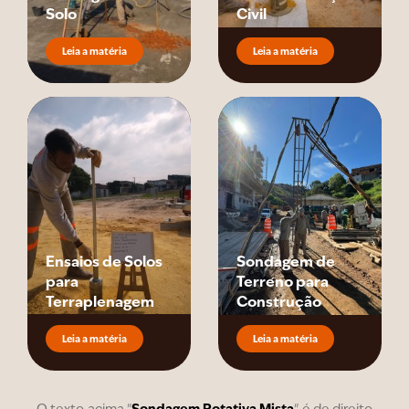
Solo
Civil
Leia a matéria
Leia a matéria
Ensaios de Solos
Sondagem de
para
Terreno para
Terraplenagem
Construção
Leia a matéria
Leia a matéria
Sondagem Rotativa Mista