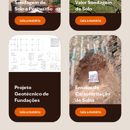
Sondagem de
Valor Sondagem
Solo a Percussão
de Solo
Leia a matéria
Leia a matéria
Projeto
Ensaios de
Geotécnico de
Caracterização
Fundações
de Solos
Leia a matéria
Leia a matéria